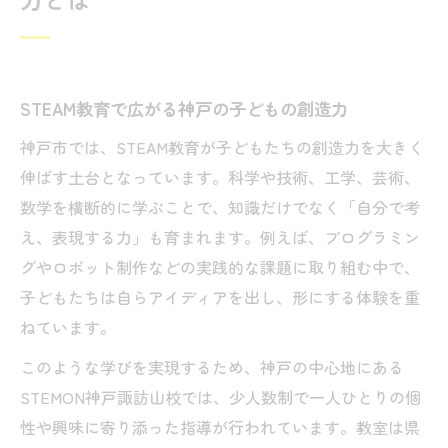
神戸で体験するSTEAM教育の成果とは
STEAM教育事例から見る学習の変化
STEAM教育がもたらす高校での実践例
STEAM教育で広がる神戸の子どもの創造力
STEAM教育で実現する教科横断型学習
神戸市では、STEAM教育が子どもたちの創造力を大きく
安心できる環境で学ぶSTEAM教育の魅力
伸ばす土台となっています。科学や技術、工学、芸術、
神戸中心地で通いやすいSTEAM教育環境
数学を横断的に学ぶことで、知識だけでなく「自分で考
少人数制で安心して学べるSTEAM教育
え、表現する力」も育まれます。例えば、プログラミン
STEAM教育で子どもの個性を大切に育む
グやロボット制作などの実践的な課題に取り組む中で、
保護者にも選ばれるSTEAM教育の理由
子どもたちは自らアイディアを出し、形にする体験を重
ねています。
無料体験で実感するSTEAM教育の魅力
現場から見えるSTEAM教育事例を紹介
このような学びを実現するため、神戸の中心地にある
STEMON神戸諏訪山校では、少人数制で一人ひとりの個
STEAM教育事例で学ぶ実践の現場
性や興味に寄り添った指導が行われています。教室は県
神戸のSTEAM教育事例が示す成果