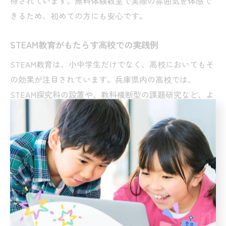
待されています。無料体験教室で実際の雰囲気を体感で
きるため、初めての方にも安心です。
STEAM教育がもたらす高校での実践例
STEAM教育は、小中学生だけでなく、高校においてもそ
の効果が注目されています。兵庫県内の高校では、
STEAM探究科の設置や、教科横断型の課題研究など、よ
り高度な学びにつながる実践が行われています。
例えば、科学と芸術を融合したプロジェクトや、地域の
課題解決をテーマにした研究活動など、生徒が自らテー
マを設定し、探究・発表する経験が積まれています。こ
れにより、大学進学や将来のキャリア選択に役立つ実践
的な力が身につきます。
高校でのSTEAM教育実践例は、実社会との接続を意識
し、地域や企業と連携したプログラムも展開されていま