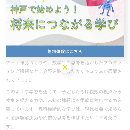
す。これらの経験は、学びのモチベーション向上や進路
選択の幅を広げるきっかけとなっています。
STEAM教育で実現する教科横断型学習
STEAM教育では、教科ごとの枠を越えた横断型学習が大
無料体験はこちら
きな特徴です。神戸市の教室でも、科学の原理を用いた
アート作品づくりや、数学的な思考を活かしたプログラ
無料体験はこちら
ミング課題など、分野を融合したカリキュラムが展開さ
れています。
このような学習を通じて、子どもたちは複数の視点から
物事を捉える力や、未知の課題にも柔軟に対応する力を
養っています。教科横断的な学びは、現代社会で求めら
れる課題解決力や創造的思考を伸ばすために不可欠で
す。