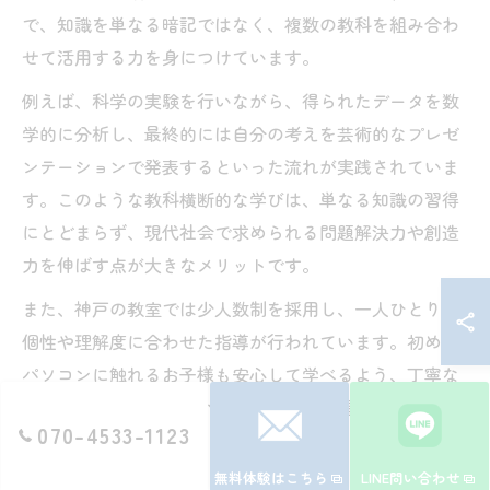
で、知識を単なる暗記ではなく、複数の教科を組み合わ
せて活用する力を身につけています。
例えば、科学の実験を行いながら、得られたデータを数
学的に分析し、最終的には自分の考えを芸術的なプレゼ
ンテーションで発表するといった流れが実践されていま
す。このような教科横断的な学びは、単なる知識の習得
にとどまらず、現代社会で求められる問題解決力や創造
力を伸ばす点が大きなメリットです。
また、神戸の教室では少人数制を採用し、一人ひとりの
個性や理解度に合わせた指導が行われています。初めて
パソコンに触れるお子様も安心して学べるよう、丁寧な
サポート体制が整っているため、学びの幅を広げる絶好
070-4533-1123
の環境が整っています。
無料体験はこちら
LINE問い合わせ