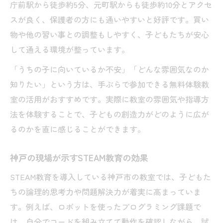
庁前駅から徒歩約5分、元町駅からも徒歩約10分とアクセ
教科横断的な学習例をSTEAM教育で体験
スが良く、保護者の方にも通いやすいと好評です。買い
現場の声から知るSTEAM教育の工夫
物や他の習い事との調整もしやすく、子どもたちが安心
STEAM教育事例から探る成長のヒント
して通える環境が整っています。
学びの幅を広げる教科横断型の実践例
「うちの子に向いているか不安」「どんな雰囲気なのか
STEAM教育で叶える教科横断的な学び
知りたい」という方は、手ぶらで参加できる無料体験教
STEAM教育事例に学ぶ教科融合の工夫
室の活用がおすすめです。実際に教室の雰囲気や指導方
教科等横断学習例とSTEAM教育の関係
法を体験することで、子どもの創造力がどのように広が
STEAM教育で身につく多角的思考力
るのかを直に感じることができます。
高校でのSTEAM教育実践例を深掘り
神戸の現場が示すSTEAM教育の効果
神戸市中心地で体験するSTEAMの価値
STEAM教育を導入している神戸市の教室では、子どもた
神戸中心地で実感するSTEAM教育の価値
ちの論理的思考力や問題解決力が着実に高まっていま
アクセス便利なSTEAM教育体験のすすめ
す。例えば、ロボットを使ったプログラミング課題で
保護者も安心のSTEAM教育無料体験案内
は、自分でコードを組み立てて動作を確認しながら、試