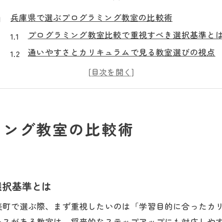
兵庫県で選ぶプログラミング教室の比較術
プログラミング教室比較で重視すべき選択基準と
通いやすさとカリキュラムで見る教室選びの視点
教室ごとの指導方針と学習環境の違いを解説
プログラミング教室の資料請求で確認したい点
サポート体制で差が出る教室選びのコツとは
自分に合うプログラミング教室選びの極意
ミング教室の比較術
プログラミング教室で自分に合う学び方を見つけ
学習レベル別に選ぶプログラミング教室のポイン
教室の体験授業で確認したい重要なチェック項目
選択基準とは
家庭や通学事情に合う教室選びの判断基準
美町で選ぶ際、まず重視したいのは「学習目的に合ったカ
プログラミング教室の口コミ活用術と注意点
ースがある教室は、将来的なステップアップにも対応しや