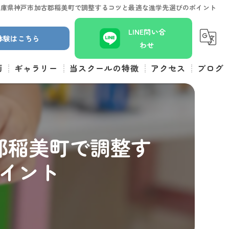
兵庫県神戸市加古郡稲美町で調整するコツと最適な進学先選びのポイント
LINE問い合
体験はこちら
わせ
画
ギャラリー
当スクールの特徴
アクセス
ブログ
小学生
コラム
体験
郡稲美町で調整す
幼児
イント
ロボット
習い事