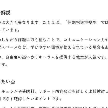
プログラミング教室選びで重視すべき地域ポイン
を解説
学びやすさを重視したプログラミング教室の探し
地域密着型プログラミング教室の特徴と魅力
境は大きく異なります。たとえば、「個別指導重視型」で
通いやすいプログラミング教室を見極める方法
しています。
加古郡稲美町周辺で教室比較する際のコツ
力しながら課題に取り組むことで、コミュニケーション力
将来へつながるプログラミング学習の秘訣
習スペースなど、学びやすい環境が整えられている場合も
プログラミング教室で将来につながる学び方とは
や、自由度の高いカリキュラムを提供する教室が人気です
実践力が身につくプログラミング教室選びの工夫
ます。
無料体験はこちら
無料体験はこちら
進路や職業に活かせる学習法のポイント解説
プログラミング教室で成長を実感するための秘訣
したい点
IT進路につながるプログラミング学習計画の立て
リキュラムや受講料、サポート内容などを詳しく比較検討
料で必ず確認したいポイントです。