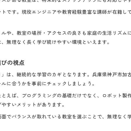
通学負担を減らす教室調整のポイント
ントです。現役エンジニアや教育経験豊富な講師が在籍し
プログラミング教室の通学負担を減らす工夫とは
。
オンライン対応教室のメリットと選択基準
イルや、教室の場所・アクセスの良さも家庭の生活リズム
教室の立地やアクセスを重視する選び方
は、無理なく長く学び続けやすい環境といえます。
家族の負担を考えたプログラミング教室調整法
週何日通うかで変わる教室選びの注意点
選びの視点
高校でプログラミングを学ぶには何が必要か
高校で学ぶプログラミング教室の内容と特徴
さ」は、継続的な学習のカギとなります。兵庫県神戸市加
ールに合うかを事前にチェックしましょう。
情報科目で学べるプログラミングの範囲を解説
プログラミング教室が高校進学に与える影響とは
たとえば、プログラミングの基礎だけでなく、ロボット製
げやすいメリットがあります。
高校で必要なITスキルと教室選びの関係性
プログラミング教室と高校情報科目の違いに注目
面でバランスが取れている教室を選ぶことで、無理なく学
加古郡稲美町で実現する学びやすい教室探し