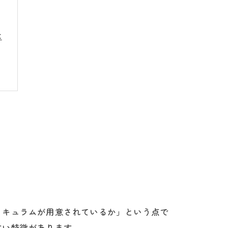
は
る
ト
リキュラムが用意されているか」という点で
すい特徴があります。