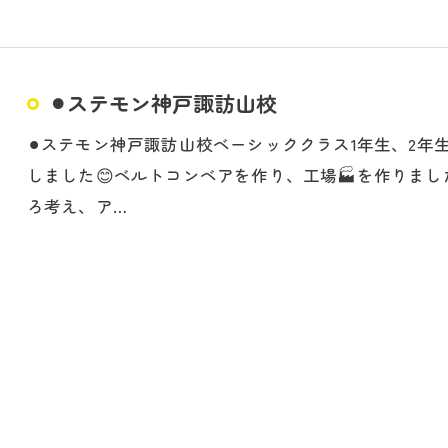
⚫︎ステモン神戸諏訪山校
⚫︎ステモン神戸諏訪山校ベーシッククラス1年生、2年
しました😊ベルトコンベアを作り、工場🏭を作りま
ろ考え、ア…