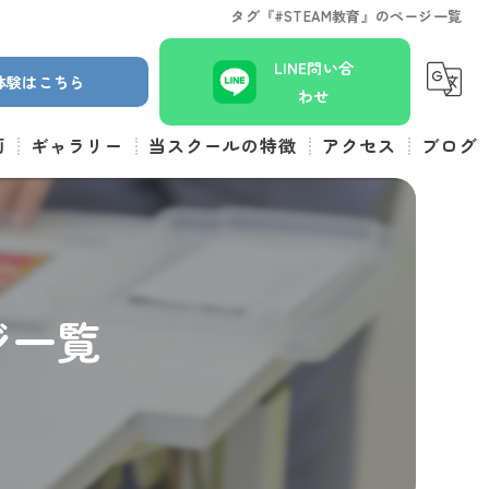
タグ『#STEAM教育』のページ一覧
LINE問い合
体験はこちら
わせ
画
ギャラリー
当スクールの特徴
アクセス
ブログ
小学生
コラム
体験
幼児
ジ一覧
ロボット
習い事