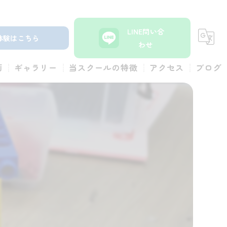
LINE問い合
体験はこちら
わせ
画
ギャラリー
当スクールの特徴
アクセス
ブログ
小学生
コラム
体験
幼児
」
ロボット
習い事