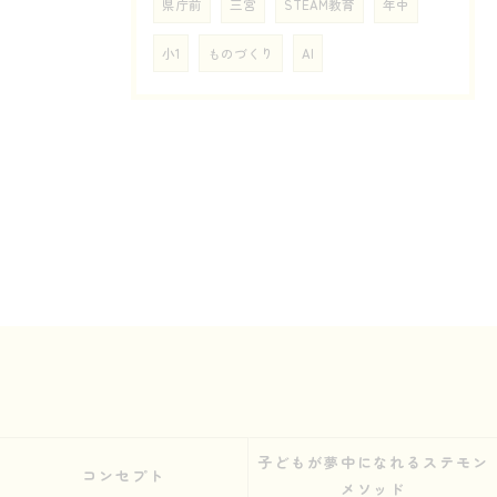
県庁前
三宮
STEAM教育
年中
小1
ものづくり
AI
子どもが夢中になれるステモン
コンセプト
メソッド