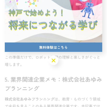
る」）。
事前に「スタート」「止まる」など基本語を確認
し、幼児・小学生ともに安心感を持たせる
ものづくりの素材に触れる時間を確保し、プログ
ラミングと現物のつながりを意識
神戸市の通学動線や天候も考え、スクールの通い
無料体験はこちら
やすさをシミュレーション
この準備だけで、ロボット学習の理解と楽しさがぐっと
無料体験はこちら
増します。
5. 業界関連企業メモ：株式会社あゆみ
プランニング
株式会社あゆみプランニング
は、教育・ものづくり領域
で名前を見ることのある業界関連企業です。本記事では