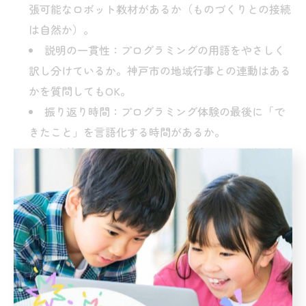
張可能なロボット教材があるか（ものづくりとの接続
は自然か）。
説明の一貫性：プログラミングの用語をやさしく
訳し分けているか。神戸市の地域行事との連動はある
かを質問してもOK。
振り返り時間：プログラミング体験の最後に「で
きたこと」を言語化する時間があるか。
安全管理：ロボットと工具を扱うものづくりの安
全ルールが明確か。
4. 初回プログラミング体験を最大化
する準備
初回のプログラミング体験では、親子で目的を一言にま
とめておくと良いですね（例：「ロボットを前進させ