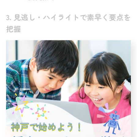
3. 見逃し・ハイライトで素早く要点を
把握
時間を節約する見方
試合ページの「ハイライト」から先に視聴→必要
な場面だけ本編の再生位置を合わせると、短時間で流
れを把握できます。
マルチデバイス対応（スマホ/PC/TV）は、移動
中はハイライト、自宅で本編という“分割視聴”に便利
です。
画質設定を下げてモバイル回線でも安定視聴。自
宅Wi‑Fiでは高画質で細部確認、という切り替えが実
用的ですね。