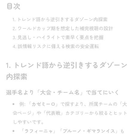
目次
トレンド語から逆引きするダゾーン内探索
ワールドカップ期を想定した補完視聴の設計
見逃し・ハイライトで素早く要点を把握
誤情報リスクに備える検索の安全運転
1. トレンド語から逆引きするダゾーン
内探索
選手名より「大会・チーム名」で当てにいく
例: 「
カゼミーロ
」で探すより、所属チームの「大
会ページ」や「代表戦」カテゴリーから絞るとヒット
しやすいです。
「
ラフィーニャ
」「
ブルーノ・ギマランイス
」も