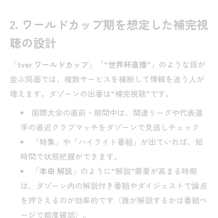
2. ワールドカップ期を想定した補完視
聴の設計
「
tver ワールドカップ
」「“
世界杯直播
”」のような語が
並ぶ局面では、複数サービスを横断して情報を追う人が
増えます。ダゾーンの出番は“補完視聴”です。
国際大会の直前・期間中は、関連リーグや代表選
手の直近クラブマッチをダゾーンで見逃しチェック
「特集」や「ハイライト番組」が出ていれば、短
時間で状態把握ができます。
「
本田 解説
」のように“解説”需要が高まる時期
は、ダゾーン内の解説付き番組やダイジェストで論点
を押さえるのが効率的です（誰が解説するかは番組ペ
ージで都度確認）。