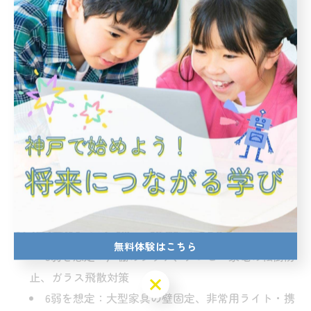
と単純比較しないことが大切です。
5. 速報で聞く「最大震度」の正しい受
け止め方
最大震度は「最も強く揺れた地点の震度」です。市町村
内でも地盤・建物階数で体感差が出ます。速報の数値だ
けで過小評価せず、自分のいる場所の状況（高層・埋立
地・斜面など）も合わせて判断しましょう。
6. 震度別の準備・確認の実例
無料体験はこちら
5弱を想定：戸棚のラッチ、テレビ・家電の転倒防
止、ガラス飛散対策
無料体験はこちら
6弱を想定：大型家具の壁固定、非常用ライト・携