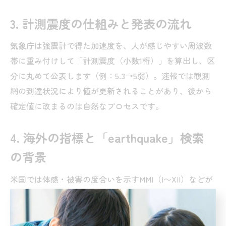
3. 計測震度の仕組みと発表の流れ
気象庁
は強震計で得た加速度を、人が感じやすい周波数
帯に重み付けして「計測震度（小数1桁）」を算出し、区
分に丸めて公表します（例：5.3→5弱）。速報では観測
網の到達状況により値が更新されることがあり、後から
確定値に改まるのは自然なプロセスです。
4. 海外の指標と「earthquake」検索
の背景
米国では体感・被害の度合いを示すMMI（I〜XII）などが
使われ、日本の震度（0〜7）とは対応関係が固定されて
いません。「アメリカ」「トルコ」といった海外地震の
話題で“earthquake”が検索上位にあるとき、日本の震度