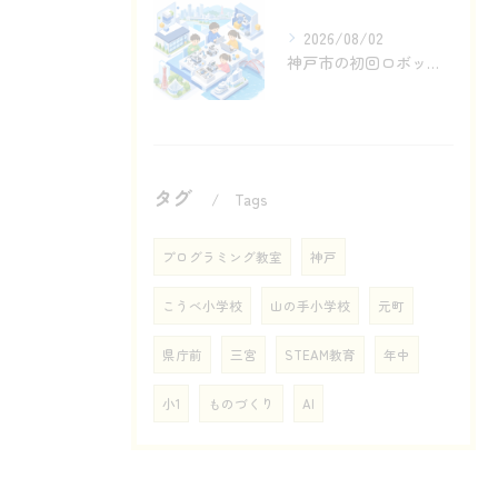
2026/08/02
神戸市の初回ロボットプログラミング体験で見る動き
タグ
Tags
プログラミング教室
神戸
こうべ小学校
山の手小学校
元町
県庁前
三宮
STEAM教育
年中
小1
ものづくり
AI