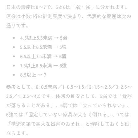
日本の震度は
0〜7
で、5と6は「弱・強」に分かれます。
区分は小数1桁の計測震度で決まり、代表的な範囲は次の
通りです。
4.5以上5.5未満 → 5弱
5.5以上6.5未満 → 5強
6.5以上7.5未満 → 6弱
7.5以上8.5未満 → 6強
8.5以上 → 7
参考として、
0: 0.5未満／1: 0.5〜1.5／2: 1.5〜2.5／3: 2.5〜
3.5／4: 3.5〜4.5
です。体感の目安として、5弱では「食器
が落ちることがある」、6弱では「立っていられない」、
6強では「固定していない家具が大きく倒れる」、7では
「構造次第で甚大な被害のおそれ」と理解しておくと役
立ちます。