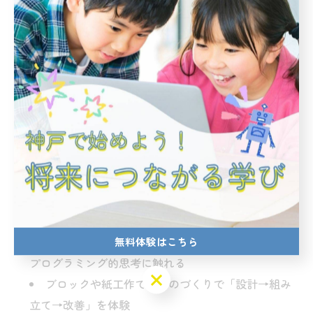
学びの見える化：作品や記録で成長が確認できる
か
体験の質：プログラミング体験で子どもが笑顔で
帰ってくるか
安心感：講師の説明と教室ルールが明確か
「プログラミング」「プログラミング教室」「ロボッ
ト」「ものづくり」という軸で、家庭の目標と合致して
いるかを見極めましょう。
5. 家庭でできる準備と継続のコツ
無料体験はこちら
生活の中の手順化（朝の準備を手順カードに）で
プログラミング的思考に触れる
無料体験はこちら
ブロックや紙工作でのものづくりで「設計→組み
立て→改善」を体験