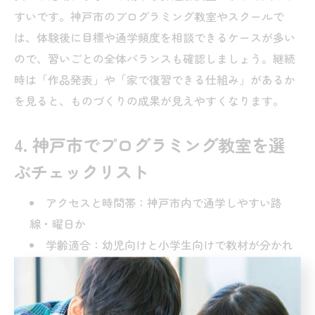
すいです。神戸市のプログラミング教室やスクールで
は、体験後に目標や通学頻度を相談できるケースが多い
ので、習いごとの全体バランスも確認しましょう。継続
時は「作品発表」や「家で復習できる仕組み」があるか
を見ると、ものづくりの成果が見えやすくなります。
4. 神戸市でプログラミング教室を選
ぶチェックリスト
アクセスと時間帯：神戸市内で通学しやすい路
線・曜日か
学齢適合：幼児向けと小学生向けで教材が分かれ
ているか
ロボット活用：実機の有無、ものづくりの機会が
十分か