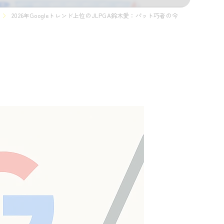
2026年Googleトレンド上位のJLPGA鈴木愛：パット巧者の今