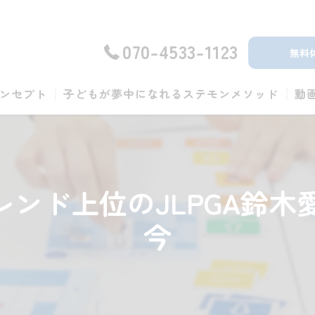
070-4533-1123
無料
ンセプト
子どもが夢中になれるステモンメソッド
動
leトレンド上位のJLPGA
今