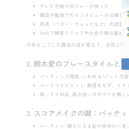
テレビ中継で好プレーが映った
雑誌や動画でのインタビューが公開され
用具（パター・ウェッジなど）の話題が
SNSで練習クリップや大会の舞台裏が
今年もこうした露出の波が重なり、自然と関
2. 鈴木愛のプレースタイルと強
パッティング精度: いわゆる“パット
コースマネジメント: 無理をせず、リ
風・ライ対応: 風の強い日やライが難
3. スコアメイクの鍵：パッテ
ルーティン: 構えに入る前の所作が一