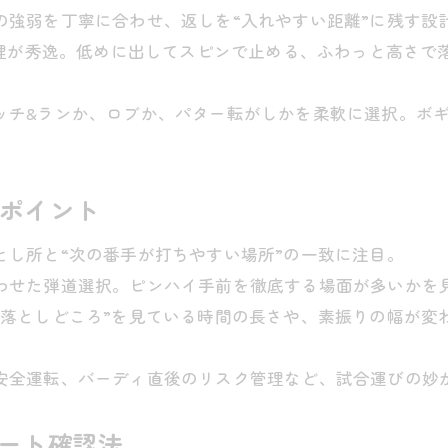
りの強弱を丁寧に合わせ、返しを“入れやすい距離”に残す設
離管理が秀逸。低めに出してスピンで止める、ふわっと高さ
ピッチ&ランか、ロブか、パター転がしかを柔軟に選択。ボギ
クポイント
とし所と“次の番手が打ちやすい場所”の一致に注目。
合わせた弾道選択。ピンハイ手前を徹底する場面が多いかを
く“落としどころ”を見ている時間の長さや、素振りの幅が
の安全運転、バーディ直後のリスク管理など、試合運びの妙
デート確認法