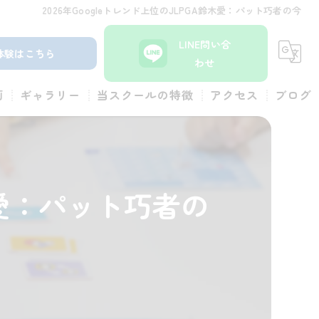
2026年Googleトレンド上位のJLPGA鈴木愛：パット巧者の今
LINE問い合
体験はこちら
わせ
画
ギャラリー
当スクールの特徴
アクセス
ブログ
小学生
コラム
体験
鈴木愛：パット巧者の
幼児
ロボット
習い事