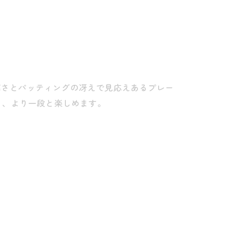
。
の高さとパッティングの冴えで見応えあるプレー
と、より一段と楽しめます。