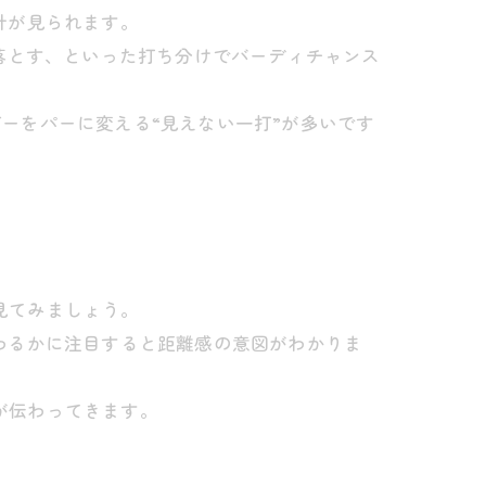
計が見られます。
で落とす、といった打ち分けでバーディチャンス
ーをパーに変える“見えない一打”が多いです
見てみましょう。
変わるかに注目すると距離感の意図がわかりま
が伝わってきます。