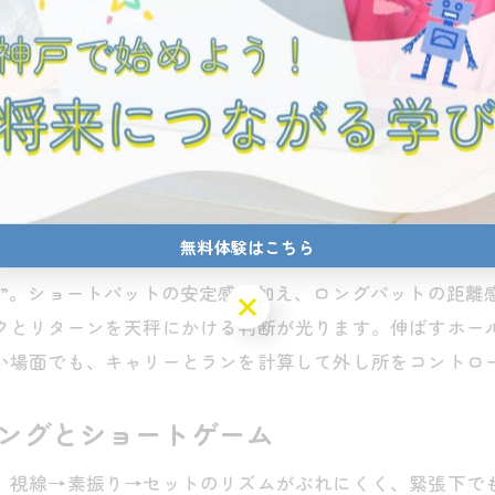
た
出た
共有された
心が高まっていると考えられます。
み
無料体験はこちら
巧者”。ショートパットの安定感に加え、ロングパットの距離
無料体験はこちら
スクとリターンを天秤にかける判断が光ります。伸ばすホー
しい場面でも、キャリーとランを計算して外し所をコントロ
ィングとショートゲーム
定。視線→素振り→セットのリズムがぶれにくく、緊張下で