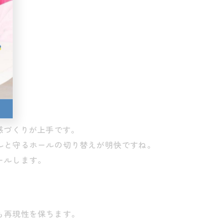
感づくりが上手です。
ルと守るホールの切り替えが明快ですね。
ールします。
も再現性を保ちます。