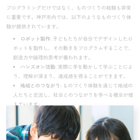
プログラミングだけではなく、ものづくりの経験も非常
に重要です。神戸市内では、以下のようなものづくり体
験が提供されています。
ロボット製作
: 子どもたちが自分でデザインしたロ
ボットを製作し、その動きをプログラムすることで、
創造力や論理的思考が養われます。
ハンズオン活動
: 実際に手を動かして学ぶことによ
り、理解が深まり、達成感を得ることができます。
地域とのつながり
: ものづくり体験を通じて地域の
人たちと交流し、社会とのつながりを学べる機会が増
えています。
4. 未来を見据えたプログラミング学
習