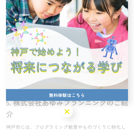
プログラミングのスキルは、今後ますます重要になりま
す。AIやIoTの進化に伴い、プログラミングの知識は多く
の職業で必須となるでしょう。早い段階からプログラミ
ングを学ぶことは、将来の選択肢を広げることにつなが
ります。
神戸市では、こうした未来に向けた教育の一環として、
さまざまなプログラミング教室やものづくり体験が行わ
れています。これにより、子どもたちは柔軟な思考力と
創造性を育むことができるのです。
無料体験はこちら
5. 株式会社あゆみプランニングのご紹
無料体験はこちら
介
神戸市には、プログラミング教育やものづくりに特化し