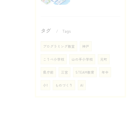
タグ
Tags
プログラミング教室
神戸
こうべ小学校
山の手小学校
元町
県庁前
三宮
STEAM教育
年中
小1
ものづくり
AI