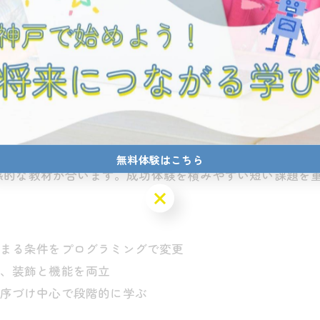
づくりのレイアウトを取りやすい印象ですね。
送迎負担を考慮して、週1回のプログラミング体験から始め
づくりとも相性が良いのが魅力です。
とものづくりのプログラミング体験
御や、ブロック型のプログラミングで論理的に動きを設計
づくりの両輪で理解が深まります。
無料体験はこちら
感的な教材が合います。成功体験を積みやすい短い課題を
無料体験はこちら
まる条件をプログラミングで変更
、装飾と機能を両立
序づけ中心で段階的に学ぶ