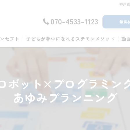
神戸
070-4533-1123
無料
ンセプト
子どもが夢中になれるステモンメソッド
動
ロボット×プログラミン
あゆみプランニング