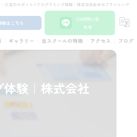
市・三宮のロボット×プログラミング体験｜株式会社あゆみプランニング
LINE問い合
体験はこちら
わせ
画
ギャラリー
当スクールの特徴
アクセス
ブログ
小学生
コラム
体験
グ体験｜株式会社
幼児
ロボット
習い事