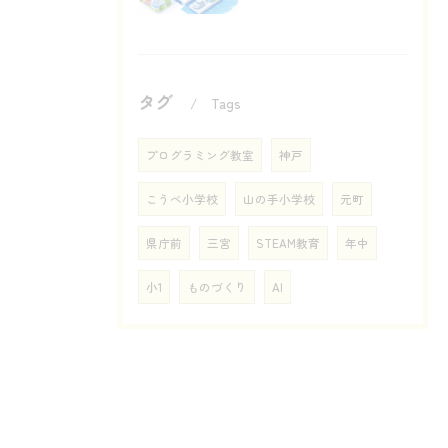
タグ
Tags
プログラミング教室
神戸
こうべ小学校
山の手小学校
元町
県庁前
三宮
STEAM教育
年中
小1
ものづくり
AI