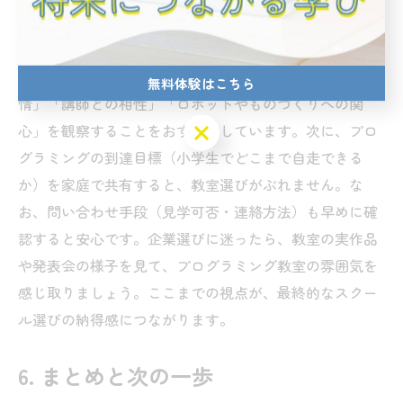
ンニング）
私たちは、神戸市でスクールを検討する保護者の声を基
に、まず短時間のプログラミング体験で「子どもの表
無料体験はこちら
情」「講師との相性」「ロボットやものづくりへの関
無料体験はこちら
心」を観察することをおすすめしています。次に、プロ
グラミングの到達目標（小学生でどこまで自走できる
か）を家庭で共有すると、教室選びがぶれません。な
お、問い合わせ手段（見学可否・連絡方法）も早めに確
認すると安心です。企業選びに迷ったら、教室の実作品
や発表会の様子を見て、プログラミング教室の雰囲気を
感じ取りましょう。ここまでの視点が、最終的なスクー
ル選びの納得感につながります。
6. まとめと次の一歩