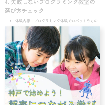
4. 失敗しないプログラミング教室の
選び方チェック
体験内容：プログラミング体験でロボットやもの
づくりに実際に触れられるか
カリキュラム：幼児と小学生で段階設計がある
か、スクール間で振替や進級がしやすいか
講師の関わり：プログラミングの考え方を言語化
して導けるか
通いやすさ：神戸市内のアクセス、放課後〜夕方
の時間帯、家からの距離
継続性：ロボット制御→ゲーム制作→発表など、
プログラミング教室内で成長ルートがあるか
5. 私たちの視点（株式会社あゆみプラ