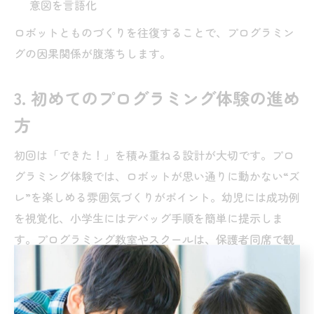
意図を言語化
ロボットとものづくりを往復することで、プログラミン
グの因果関係が腹落ちします。
3. 初めてのプログラミング体験の進め
方
初回は「できた！」を積み重ねる設計が大切です。プロ
グラミング体験では、ロボットが思い通りに動かない“ズ
レ”を楽しめる雰囲気づくりがポイント。幼児には成功例
を視覚化、小学生にはデバッグ手順を簡単に提示しま
す。プログラミング教室やスクールは、保護者同席で観
察できると家庭の声かけも揃えやすいですね。体験後
は、子ども自身の言葉で振り返りを書き残すと、次のも
のづくりに自然につながります。