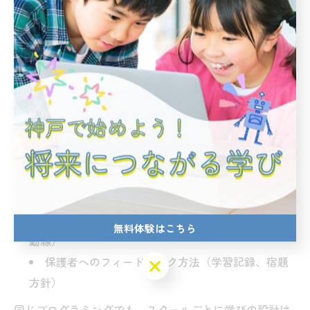
4. 神戸市でスクールを探すチェック
リスト
神戸市
内でプログラミング教室やスクールを選ぶ際は、
次を確認しましょう。
ロボット教材の段階性（幼児→小学生の橋渡し）
ものづくりの発表機会（展示・発表会の有無）
プログラミング体験の内容と所要時間、振替・安
全配慮
通いやすさ（例：三宮・元町・垂水などアクセス
無料体験はこちら
動線）
保護者へのフィードバック方法（学習記録、宿題
無料体験はこちら
方針）
同じプログラミングでも、スクールごとに学びの設計は