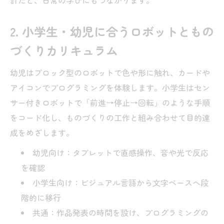
計だと、日常の学びにもつながります。
2. 小学生・幼児に合うロボットともの
づくりカリキュラム
幼児はブロック型のロボットで色や形に触れ、カードや
アイコンでプログラミングを体験します。小学生はセン
サー付きロボットで「前進→停止→回転」のような手順
をコード化し、ものづくりの工作と組み合わせて目的達
成をめざします。
幼児向け：タブレットで直感操作、音や光で反応
を確認
小学生向け：ビジュアル言語から文字ベースへ段
階的に移行
共通：作品発表の時間を設け、プログラミングの