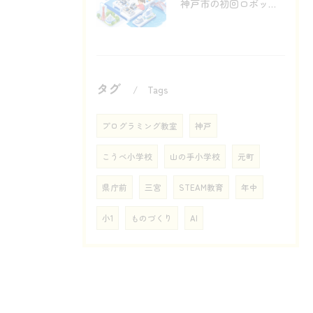
神戸市の初回ロボットプログラミング体験で見る動き
タグ
Tags
プログラミング教室
神戸
こうべ小学校
山の手小学校
元町
県庁前
三宮
STEAM教育
年中
小1
ものづくり
AI