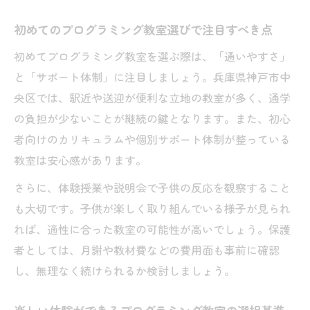
グ特性
初めてのプログラミング教室選びで注目すべき点
プログラミング教室が合う子の性格や適性
の見極め方
初めてプログラミング教室を選ぶ際は、「通いやすさ」
好奇心旺盛な子供とプログラミング教室の
と「サポート体制」に注目しましょう。兵庫県神戸市中
相性
央区では、駅近や送迎が便利な立地の教室が多く、通学
の負担が少ないことが継続の鍵となります。また、初心
プログラミング教室で伸びる子供の行動パ
者向けのカリキュラムや個別サポート体制が整っている
ターン
教室は安心感があります。
楽しい環境で成長できる教室発見のヒント
さらに、体験授業や説明会で子供の反応を観察すること
成長を実感できるプログラミング教室の選
も大切です。子供が楽しく取り組んでいる様子が見られ
び方
れば、適性に合った教室の可能性が高いでしょう。保護
楽しい環境を持つプログラミング教室の見
者としては、月謝や教材費などの費用面も事前に確認
つけ方
し、無理なく続けられるか検討しましょう。
プログラミング教室選びで重視したい楽し
い雰囲気