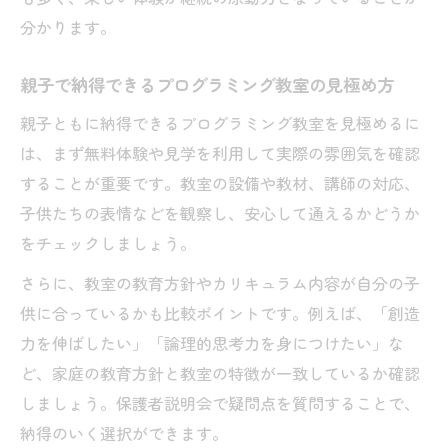
プログラミング教室の魅力的な体験内容を
分かります。
紹介
中央区で人気のプログラミング教室体験の
親子で納得できるプログラミング教室の見極め方
流れ
親子ともに納得できるプログラミング教室を見極めるに
子供が通いたくなるプログラミング教室の
は、まず無料体験や見学を利用して実際の雰囲気を確認
雰囲気
することが重要です。教室の設備や教材、講師の対応、
プログラミング教室体験で感じる楽しさの
子供たちの表情などを観察し、安心して通えるかどうか
秘密
をチェックしましょう。
兵庫県で選ばれるプログラミング教室体験
さらに、教室の教育方針やカリキュラム内容が自分の子
の特徴
供に合っているかも比較ポイントです。例えば、「創造
プログラミング好きな子の特性を徹底分析
力を伸ばしたい」「論理的思考力を身につけたい」な
プログラミング教室に向いている子供の特
ど、家庭の教育方針と教室の特徴が一致しているか確認
徴とは
しましょう。保護者説明会で疑問点を質問することで、
楽しい学びを引き出す子供のプログラミン
納得のいく選択ができます。