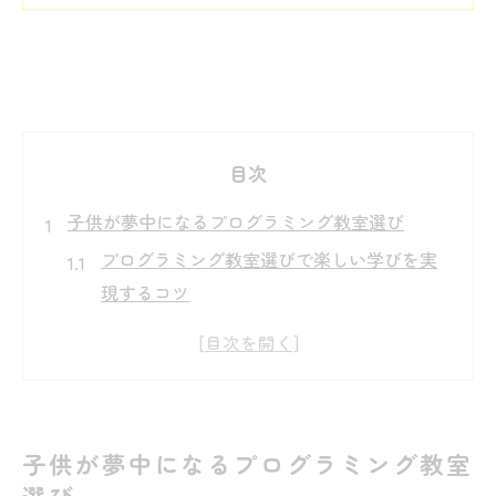
目次
子供が夢中になるプログラミング教室選び
プログラミング教室選びで楽しい学びを実
現するコツ
子供が続けたくなるプログラミング教室の
特徴とは
親子で納得できるプログラミング教室の見
極め方
子供が夢中になるプログラミング教室
初めてのプログラミング教室選びで注目す
選び