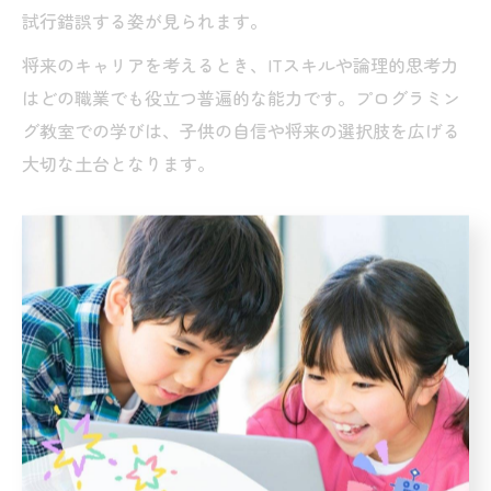
試行錯誤する姿が見られます。
将来のキャリアを考えるとき、ITスキルや論理的思考力
はどの職業でも役立つ普遍的な能力です。プログラミン
グ教室での学びは、子供の自信や将来の選択肢を広げる
大切な土台となります。
楽しい学びがキャリアにつながるプログラミング教室
楽しく学べる環境は、子供が継続して通う大きな動機と
なります。兵庫県神戸市中央区のプログラミング教室で
は、ゲーム作りやロボット制御など、子供の興味を引き
出すカリキュラムが豊富に用意されています。こうした
体験型の学習は、自然にプログラミングの基礎を身につ
けられるため、学びへのハードルが下がります。
また、楽しみながら学んだ内容が将来のキャリアにどう