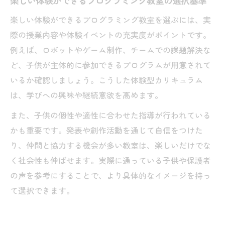
楽しい体験ができるプログラミング教室の選択基準
子供が成長できるプログラミング教室のチ
楽しい体験ができるプログラミング教室を選ぶには、実
ェックポイント
際の授業内容や体験イベントの充実度がポイントです。
プログラミング教室を選ぶ際の楽しい体験
例えば、ロボットやゲーム制作、チームでの課題解決な
の重要性
ど、子供が主体的に参加できるプログラムが用意されて
いるか確認しましょう。こうした体験型カリキュラム
は、学びへの興味や継続意欲を高めます。
また、子供の個性や適性に合わせた指導が行われている
かも重要です。発表や創作活動を通じて自信をつけた
り、仲間と協力する機会が多い教室は、楽しいだけでな
く社会性も伸ばせます。実際に通っている子供や保護者
の声を参考にすることで、より具体的なイメージを持っ
て選択できます。