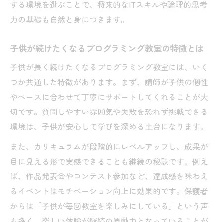
態
する環境を選ぶことで、将来的なITスキルや論理的思考
力の基礎も自然と身につきます。
プログラミング教室で育てる未来への力
プログラミング教室で身につく将来役立つ
子供が続けたくなるプログラミング教室の特徴とは
スキル
子供が長く続けたくなるプログラミング教室には、いく
楽しい学びがキャリアにつながるプログラ
つか共通した特徴があります。まず、講師が子供の個性
ミング教室
やペースに合わせて丁寧にサポートしてくれることが大
プログラミング教室で未来への可能性を広
切です。質問しやすい雰囲気や失敗を恐れず挑戦できる
げよう
環境は、子供が安心して学びを深める土台になります。
子供の将来を支えるプログラミング教室の
また、カリキュラムが段階的にレベルアップし、成果が
効果
目に見える形で実感できることも継続の秘訣です。例え
プログラミング教室が育む論理的思考力と
ば、作品発表会やコンテスト参加など、達成感を味わえ
は
るイベントはモチベーション向上に効果的です。保護者
通いたくなる兵庫県神戸市中央区のプログラミ
からは「子供が毎回教室を楽しみにしている」という声
ング体験
も多く、楽しい体験が継続の原動力となっていることが