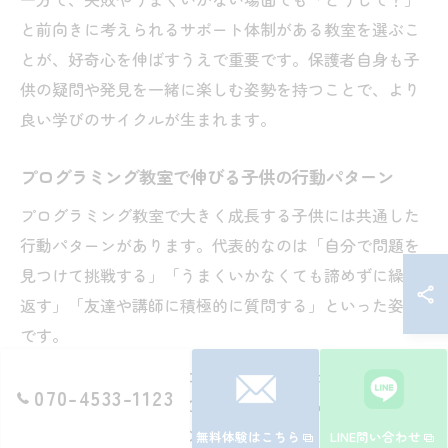
と前向きに考えられるサポート体制がある教室を選ぶこ
とが、好奇心を伸ばすうえで重要です。保護者自身も子
供の疑問や発見を一緒に楽しむ姿勢を持つことで、より
良い学びのサイクルが生まれます。
プログラミング教室で伸びる子供の行動パターン
プログラミング教室で大きく成長する子供には共通した
行動パターンがあります。代表的なのは「自分で問題を
見つけて挑戦する」「うまくいかなくても諦めずに繰り
返す」「友達や講師に積極的に質問する」といった姿勢
です。
例えば、エラーが出たときにすぐに答えを求めるのでは
070-4533-1123
なく、まず自分で考えてみる、調べてみるといった自主
性が身につくと、学びの幅が広がります。また、他の子
無料体験はこちら
LINE問い合わせ