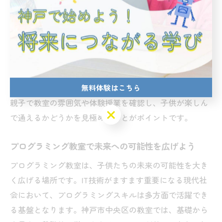
つながるかを意識できる教室選びも重要です。例えば、
チームで一つの作品を作るプロジェクト型授業では、協
調性や発表力も同時に養われます。これらは社会で活躍
するために欠かせないスキルです。
子供が「もっとやりたい！」と感じる教室は、成長意欲
を引き出し、長期的なスキルアップにもつながります。
無料体験はこちら
親子で教室の雰囲気や体験授業を確認し、子供が楽しん
無料体験はこちら
で通えるかどうかを見極めることがポイントです。
プログラミング教室で未来への可能性を広げよう
プログラミング教室は、子供たちの未来の可能性を大き
く広げる場所です。IT技術がますます重要になる現代社
会において、プログラミングスキルは多方面で活躍でき
る基盤となります。神戸市中央区の教室では、基礎から