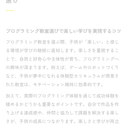
べき点
楽しい体験ができるプログラミング教室の
選択基準
楽しい学びで伸びる神戸のプログラミング教室
プログラミング教室選びで楽しい学びを実現するコツ
事情
プログラミング教室を選ぶ際、子供が「楽しい」と感じ
神戸で人気のプログラミング教室が楽しい
る環境が学びの継続に直結します。楽しさを重視するこ
理由とは
とで、自然と好奇心や主体性が育ち、プログラミングへ
プログラミング教室の楽しいカリキュラム
の興味が深まります。例えば、ゲームやロボットづくり
とは何か
など、子供が夢中になれる体験型カリキュラムが用意さ
れた教室は、モチベーション維持に効果的です。
子供の創造力を伸ばすプログラミング教室
の工夫
加えて、実際のプログラミング体験を通じて成功体験を
プログラミング教室が神戸で注目されるポ
積めるかどうかも重要なポイントです。自分で作品を作
イント
り上げる達成感や、仲間と協力して課題を解決する楽し
楽しい学びが叶うプログラミング教室の実
さが、子供の成長につながります。楽しさと学びが両立