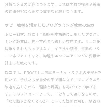
新しい発見を得られるプログラミング教室
分析できる力が身につきます。これは学校の授業や将来
の瞬間
の進路選択にも役立つ重要な経験となります。
楽しさが続くプログラミング教室の実践事
ホビー教材を活かしたプログラミング教室の魅力
例
目の前で理解できるプログラミング教室の
ホビー教材、特にミニ四駆を本格的に活用したプログラ
工夫
ミング教室は、神戸市内でも珍しい存在です。ミニ四駆
は単なるおもちゃではなく、ギア比や摩擦、電池のパワ
ーマネジメントなど、物理やエンジニアリングの要素が
詰まった教材です。
教室では、PROSTミニ四駆サーキット＆ラボの実機材を
用いて、子供たちが自分の手で組み立て、プログラムや
改造を施しながら「理論と現実」を結びつけて学びま
す。このプロセスによって、「どうして速くなるのか」
「なぜ動きが変わるのか」といった疑問に対し、納得感