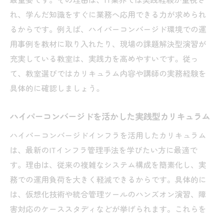
神戸市で実現するIT教育とキャリアアップ戦略
れ、学んだ知識をすぐに業務へ応用できる力が求められ
神戸市で実現するIT教育の新たな可能性
るからです。例えば、ハイパーコンバージド環境での運
プログラミング教室で叶えるキャリアアッ
用事例を教材に取り入れたり、現場の課題解決型演習が
プ戦略
充実している教室は、実践力を高めやすいです。従っ
て、教室選びではカリキュラム内容や講師の実務経験を
ハイパーコンバージドを活かす成長の秘訣
具体的に確認しましょう。
とは
IT教育とプログラミング教室が導く将来像
ハイパーコンバージドを活かした実践型カリキュラム
キャリアアップに直結する実践的学びのポ
ハイパーコンバージドインフラを活用したカリキュラム
イント
は、最新のITインフラ管理手法を学びたい方に最適で
神戸市で選ばれるIT教育の理由と展望
す。理由は、従来の複雑なシステム構成を簡素化し、実
務での運用負荷を大きく軽減できるからです。具体的に
は、仮想化技術や統合管理ツールのハンズオン演習、障
害対応のケーススタディなどが挙げられます。これらを