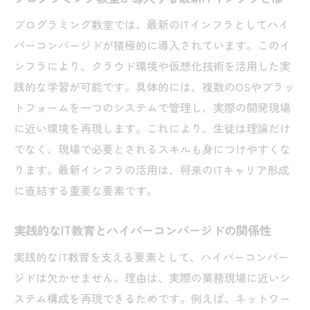
選び方で変わるプログラミング教室の効果
プログラミング教室では、最新のITインフラとしてハイ
キャリアアップに直結するIT教育環境を選
パーコンバージドが積極的に導入されています。このイ
ぶ視点
ンフラにより、クラウド環境や仮想化技術を活用した実
ITインフラ管理から学ぶ新しいキャリア形成
践的な学習が可能です。具体的には、複数のOSやプラッ
ITインフラ管理の基礎を学ぶプログラミン
トフォームを一つのシステムで管理し、実際の開発現場
グ教室
に近い環境を再現します。これにより、生徒は理論だけ
ハイパーコンバージドが生む新しいキャリ
でなく、現場で必要とされるスキルも身につけやすくな
アパス
ります。最新インフラの活用は、将来のITキャリア形成
IT教育で身につく現場で役立つスキルとは
に直結する重要な要素です。
プログラミング教室から始めるキャリア形
実践的なIT教育とハイパーコンバージドの関係性
成の第一歩
ITインフラ管理技術が求められる理由
実践的なIT教育を支える要素として、ハイパーコンバー
ジドは欠かせません。理由は、実際の業務現場に近いシ
新しいキャリア形成に必要なIT教育の視点
ステム構成を再現できるためです。例えば、ネットワー
兵庫区で注目されるIT教育の最新動向