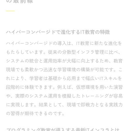
ント
ハイパーコンバージド活用事例から学ぶ教
育現場の変化
IT教育とプログラミング教室で求められる
ハイパーコンバージドで進化するIT教育の特徴
新スキル
ハイパーコンバージドの導入は、IT教育に新たな進化を
実践力を磨くプログラミング教室の選び方
もたらしています。従来の分散型インフラ管理に比べ、
実務に直結するプログラミング教室の見極
システムの統合と運用効率が大幅に向上するため、教育
め方
現場でも柔軟かつ迅速な学習環境の構築が可能です。こ
れにより、学習者は基礎から応用まで幅広いITスキルを
ハイパーコンバージドを活かした実践型カ
段階的に体験できます。例えば、仮想環境を用いた演習
リキュラム
や、実際のシステム運用を模擬したトレーニングが容易
IT教育現場で重視されるサポート体制の重
に実現します。結果として、現場で即戦力となる実践力
要性
の習得が期待できるのです。
プログラミング教室で得られる実践力と応
用力
プログラミング教室が導入する最新ITインフラとは