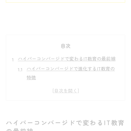
目次
ハイパーコンバージドで変わるIT教育の最前線
ハイパーコンバージドで進化するIT教育の
特徴
プログラミング教室が導入する最新ITイン
フラとは
実践的なIT教育とハイパーコンバージドの
関係性
ハイパーコンバージドで変わるIT教育
プログラミング教室選びで重視すべきポイ
の最前線