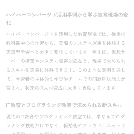
キル
ハイパーコンバージド活用事例から学ぶ教育現場の変
最新技術を学ぶことで得られる現場力とは
化
実務に直結するIT教育の選び方とポイント
ハイパーコンバージドを活用した教育現場では、従来の
現場で役立つプログラミング教室のカリキ
教科書中心の学習から、実際のシステム運用を体験する
ュラム
実践型学習へと大きく変化しています。例えば、仮想サ
IT教育で最新技術を確実に習得する方法
ーバーの構築やシステム障害対応など、現場で求められ
効率的なスキル習得に適した学習環境とは
るスキルを実際に体験できます。このような事例を通じ
効率的なスキル習得を促すプログラミング
て、学習者の主体的な学びやチームでの問題解決能力が
教室
育まれ、将来のIT人材育成に大きく貢献しています。
ハイパーコンバージド環境での学習効果の
IT教育とプログラミング教室で求められる新スキル
違い
現代のIT教育やプログラミング教室では、単なるプログ
IT教育における最適な学習環境の条件
ラミング技術だけでなく、仮想化やクラウド、ネットワ
プログラミング教室選びで重視したい学び