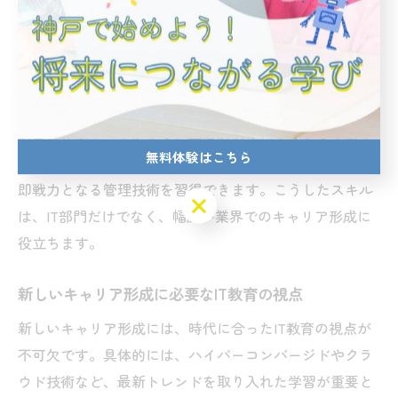
ITインフラ管理技術が求められる理由
ITインフラ管理技術が重視されるのは、企業の業務効率
化と安定運用の要となるからです。ハイパーコンバージ
ドの普及により、複数のシステムを統合管理できる人材
の需要が高まっています。兵庫区のプログラミング教室
無料体験はこちら
では、仮想化や自動化技術の実践演習を通じて、現場で
即戦力となる管理技術を習得できます。こうしたスキル
無料体験はこちら
は、IT部門だけでなく、幅広い業界でのキャリア形成に
役立ちます。
新しいキャリア形成に必要なIT教育の視点
新しいキャリア形成には、時代に合ったIT教育の視点が
不可欠です。具体的には、ハイパーコンバージドやクラ
ウド技術など、最新トレンドを取り入れた学習が重要と