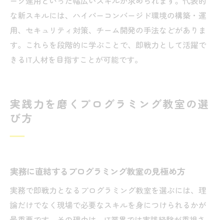
ーク運用といった幅広いスキルが求められます。代表的
やすさ
な新スキルには、ハイパーコンバージド環境の構築・運
効率的に学べるIT教育の工夫とサポート
用、セキュリティ対策、チーム開発の手法などがありま
学習環境がスキル習得に与える影響とは
す。これらを段階的に学ぶことで、即戦力として活躍で
現場直結のプログラミング教室が支持される理
きるIT人材を目指すことが可能です。
由
現場直結のプログラミング教室の強みとは
ハイパーコンバージド導入事例で学ぶ実践
実践力を磨くプログラミング教室の選
び方
力
IT教育現場で支持される理由と魅力を解説
プログラミング教室が持つ現場対応力の秘
密
実務に直結するプログラミング教室の見極め方
現場目線で選ぶプログラミング教室の重要
実務で即戦力となるプログラミング教室を選ぶには、理
性
論だけでなく現場で必要なスキルを身につけられるかが
IT教育に求められる実務力の育成ポイント
最重要です。その理由は、IT業界では実践経験が重視さ