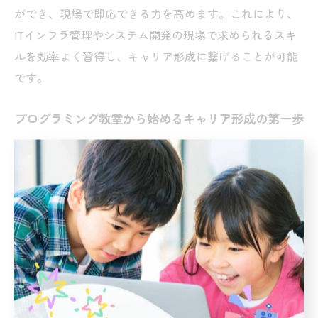
ができ、現場で即応できる力を高めます。これにより、
ITインフラ管理やシステム開発の現場で求められるスキ
ルを効率よく習得し、キャリア形成に繋げることが可能
です。
プログラミング教室から始めるキャリア形成の第一歩
プログラミング教室はキャリア形成の第一歩として最適
です。理由は、基礎から段階的に学べる環境と、実務に
直結する課題ベースの学習が用意されているためです。
例えば、神戸市兵庫区の教室では、システム開発やイン
フラ管理のプロジェクトを体験しながら、実社会で通用
するスキルを身につけられます。これらの経験は、IT業
界での就職や転職時の強みとなり、将来のキャリアアッ
プに直結します。