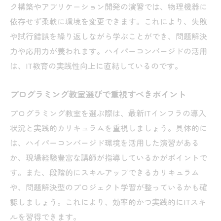
ク構築やアプリケーション開発の演習では、物理機器に
兵庫区で増える最新プログラミング教室の
依存せず柔軟に環境を変更できます。これにより、失敗
特徴
や試行錯誤を繰り返しながら学ぶことができ、問題解決
IT教育の進化に伴う学びの変化と対応法
力や応用力が養われます。ハイパーコンバージドの活用
ハイパーコンバージド導入の現場から見る
は、IT教育の実践性向上に直結しているのです。
流行
プログラミング教室が注目される理由と背
プログラミング教室選びで重視すべきポイント
景
プログラミング教室を選ぶ際は、最新ITインフラの導入
IT教育現場で話題の最新トレンドとは
状況と実践的カリキュラムを重視しましょう。具体的に
地域で広がるIT教育とプログラミング教室
は、ハイパーコンバージド環境を活用した演習がある
の連携
か、現場経験豊富な講師が指導しているかがポイントで
最新技術を実務へ活かす学びのポイントとは
す。また、段階的にスキルアップできるカリキュラム
や、問題解決型のプロジェクト学習が整っているかも確
ハイパーコンバージドを実務で活かすため
認しましょう。これにより、効率的かつ実践的にITスキ
の学び方
ルを習得できます。
プログラミング教室で身につく実践型ITス